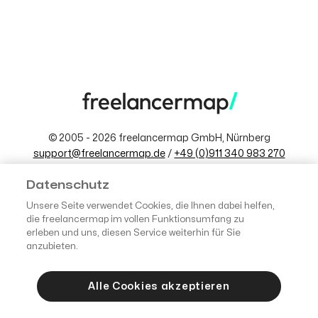
der
Beiträge
© 2005 - 2026 freelancermap GmbH, Nürnberg
support@freelancermap.de
/
+49 (0)911 340 983 270
Datenschutz
-
AGB
-
Impressum
Datenschutz
Zur besseren Lesbarkeit wird in diesem Blog das generische
Unsere Seite verwendet Cookies, die Ihnen dabei helfen,
Maskulinum verwendet. Die in diesem Blog verwendeten
die freelancermap im vollen Funktionsumfang zu
Personenbezeichnungen beziehen sich – sofern nicht anders
erleben und uns, diesen Service weiterhin für Sie
kenntlich gemacht – auf alle Geschlechter.
anzubieten.
Alle Cookies akzeptieren