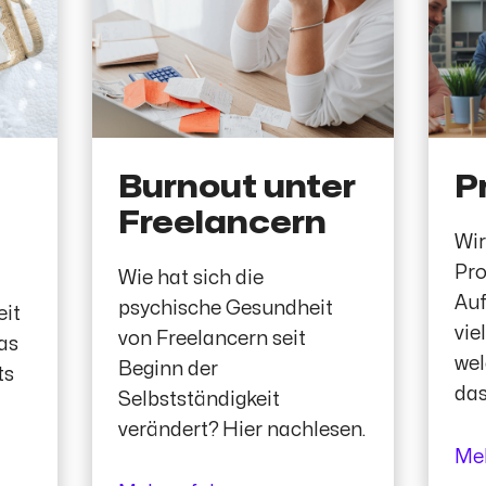
Burnout unter
P
Freelancern
Wir
Pro
Wie hat sich die
Auf
psychische Gesundheit
it
vie
von Freelancern seit
as
wel
Beginn der
ts
das
Selbstständigkeit
verändert? Hier nachlesen.
Meh