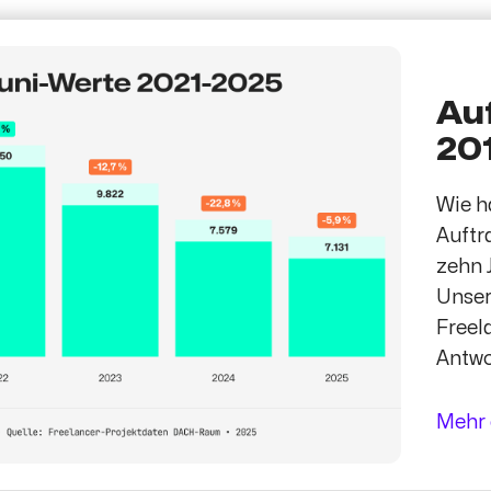
Au
20
Wie h
Auftr
zehn 
Unse
Freel
Antwo
Mehr 