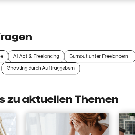
fragen
ge
AI Act & Freelancing
Burnout unter Freelancern
Ghosting durch Auftraggebern
s zu aktuellen Themen