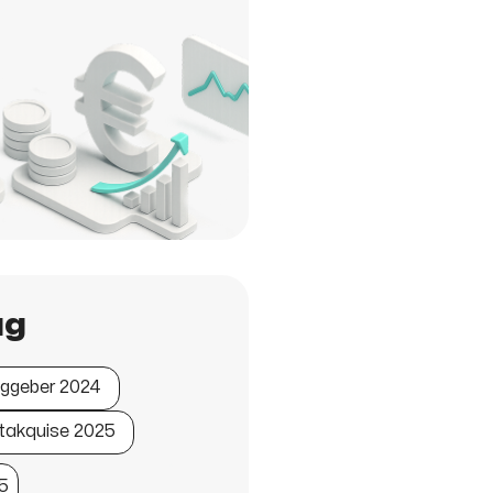
ag
aggeber 2024
ktakquise 2025
5