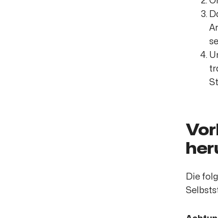
Oh
D
Ar
se
Un
tr
St
Vor
her
Die fol
Selbsts