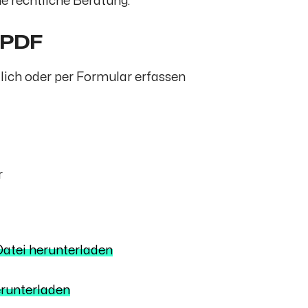
ne rechtliche Beratung.
 PDF
tlich oder per Formular erfassen
r
Datei herunterladen
erunterladen