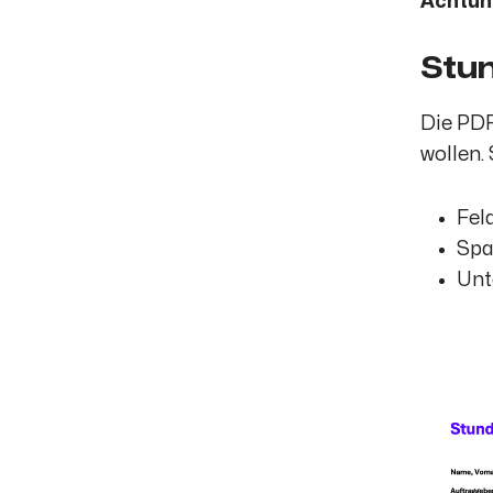
Achtun
Stun
Die PDF
wollen. 
Fel
Spa
Unt