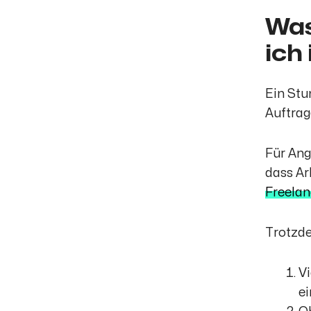
Was
ich
Ein Stu
Auftrag
Für Ang
dass Ar
Freelan
Trotzde
Vi
ei