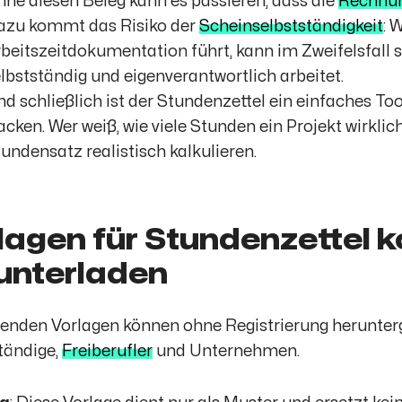
ne diesen Beleg kann es passieren, dass die
Rechnu
azu kommt das Risiko der
Scheinselbstständigkeit
: 
beitszeitdokumentation führt, kann im Zweifelsfall 
lbstständig und eigenverantwortlich arbeitet.
d schließlich ist der Stundenzettel ein einfaches Too
acken. Wer weiß, wie viele Stunden ein Projekt wirklic
undensatz realistisch kalkulieren.
lagen für Stundenzettel k
unterladen
genden Vorlagen können ohne Registrierung herunterg
tändige,
Freiberufler
und Unternehmen.