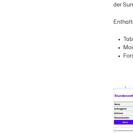
der Sum
Enthalt
Tab
Mon
For