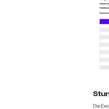
Stun
Die Exc